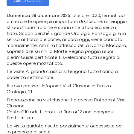
Add to Calendar
Domenica 28 dicembre 2025
, alle ore 10.30, f
ermati ad
ammirare le opere più importanti di Clusone: un viaggio
straordinario tra arte e storia che ti lascerà senza
fiato. Scopri perché il grande Orologio Fanzago gira in
senso antiorario e come, ancora oggi, viene caricato
manualmente. Ammira l’affresco della Danza Macabra,
sapresti dire su chi la Morte Regina poggia i suoi
piedi? Guide certificate ti sveleranno tutti i segreti di
queste opere mozzafiato.
Le visite
Ai grandi classici
si tengono tutto l’anno a
cadenza settimanale.
Ritrovo presso l’Infopoint Visit Clusone in Piazza
Orologio, 21.
Prenotazione su visitclusone.it o presso l’Infopoint Visit
Clusone.
Costo €10 adulti, gratuito fino ai 12 anni compresi.
Posti limitati.
La visita guidata risulta parzialmente accessibile per
la presenza di scale.