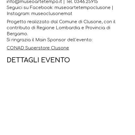
info@museoartetempo.it | Tel. 0346.25915
Seguici su Facebook: museoartetempoclusone |
Instagram: museoclusonemat
Progetto realizzato dal Comune di Clusone, con il
contributo di Regione Lombardia e Provincia di
Bergamo.
Si ringrazia il Main Sponsor dell’evento:
CONAD Superstore Clusone
DETTAGLI EVENTO
2 Maggio 2026
Ora di inizio:
16:00:00
Ora di fine:
17:30:00
Organizzato da:
Origami Servizi Educativi - MAT -
Comune di Clusone
CONTATTI
Via Clara Maffei, 3
3466064040
origamiclusone@gmail.com