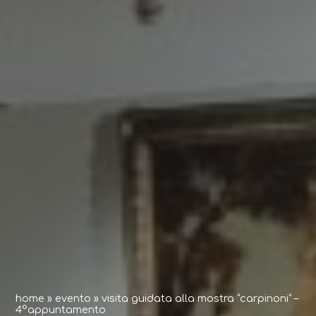
home
»
evento
»
visita guidata alla mostra “carpinoni” –
4°appuntamento