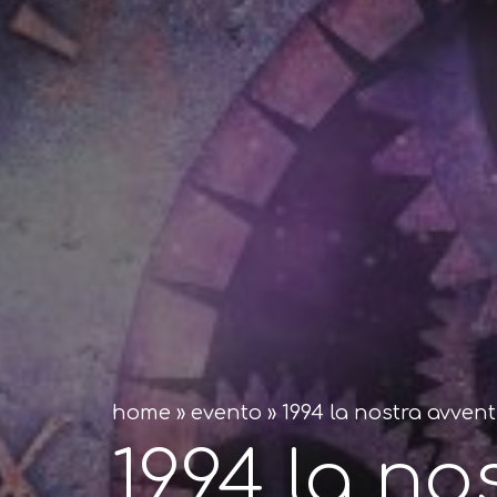
home
»
evento
»
1994 la nostra avven
1994 la no