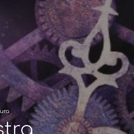
tura
stra