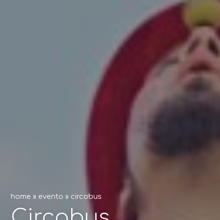
home
»
evento
»
circobus
Circobus