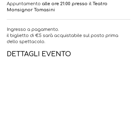
Appuntamento
alle ore 21:00 presso il Teatro
Monsignor Tomasini
Ingresso a pagamento.
il biglietto di €5 sarà acquistabile sul posto prima
dello spettacolo.
DETTAGLI EVENTO
Da 3 Novembre 2023 a 4 Novembre 2023
Ora di inizio:
21:00:00
Ora di fine:
22:30:00
Organizzato da:
Compagnia Controluce
CONTATTI
Via Dante Alighieri, 1
0346.21258
teatroclusone@gmail.com
Sito web