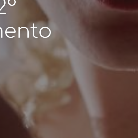
2°
ento