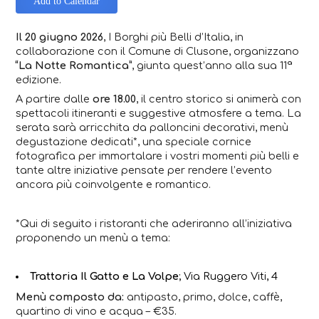
Add to Calendar
Il 20 giugno 2026
, I Borghi più Belli d’Italia, in
collaborazione con il Comune di Clusone, organizzano
“La Notte Romantica”
, giunta quest’anno alla sua 11ª
edizione.
A partire dalle
ore 18.00
, il centro storico si animerà con
spettacoli itineranti e suggestive atmosfere a tema. La
serata sarà arricchita da palloncini decorativi,
menù
degustazione dedicati*
, una speciale cornice
fotografica per immortalare i vostri momenti più belli e
tante altre iniziative pensate per rendere l’evento
ancora più coinvolgente e romantico.
*Qui di seguito i ristoranti che aderiranno all’iniziativa
proponendo un menù a tema:
Trattoria Il Gatto e La Volpe
; Via Ruggero Viti, 4
Menù composto da:
antipasto, primo, dolce, caffè,
quartino di vino e acqua – €35.