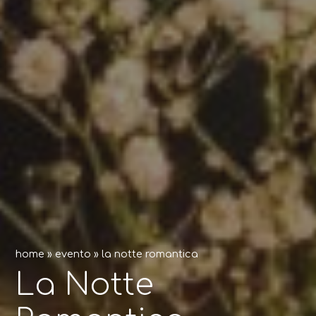
home
»
evento
»
la notte romantica
La Notte