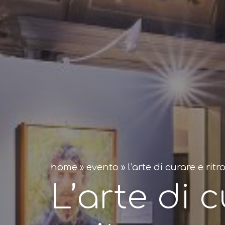
home
»
evento
»
l’arte di curare e ritr
L’arte di 