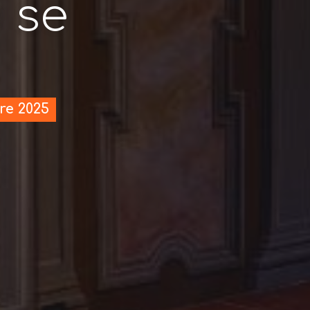
e se
re 2025