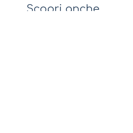
Scopri anche...
7 Ago 2026
Visita guidata al complesso della
Basilica – III appuntamento
La Parrocchia di Clusone in collaborazione con il
Museo della Basilica organizza ogni venerdì una ...