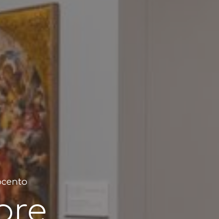
tocento
bre