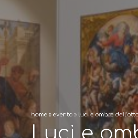
home
»
evento
»
luci e ombre dell’ot
Luci e om