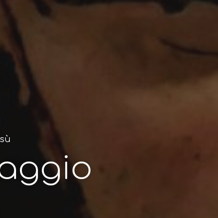
esù
iaggio