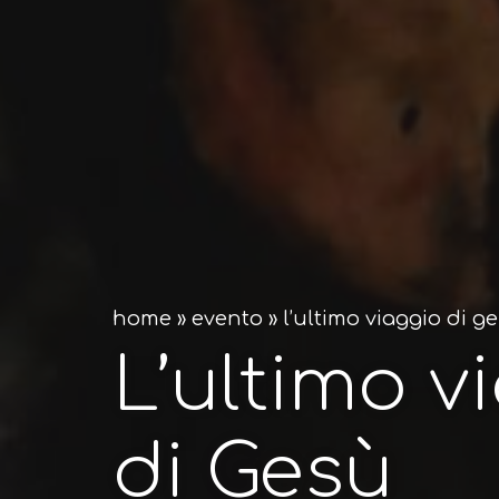
home
»
evento
»
l’ultimo viaggio di g
L’ultimo v
di Gesù