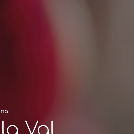
ana
la Val