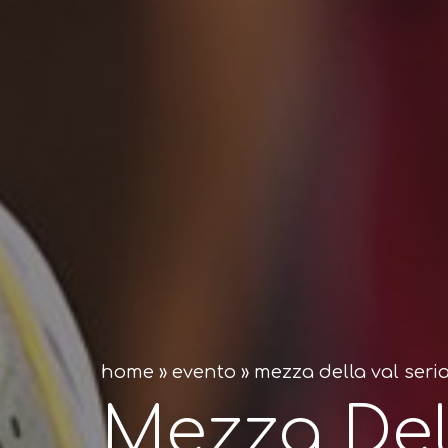
home
»
evento
»
mezza della val seri
Mezza Del