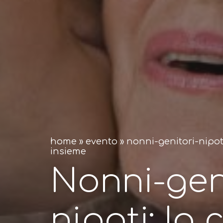
home
»
evento
»
nonni-genitori-nipot
insieme
Nonni-gen
nipoti: la 