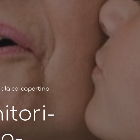
i: la co-copertina
itori-
co-