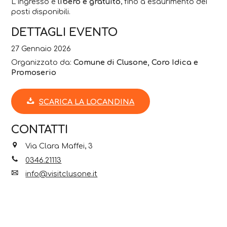
L’ingresso è
libero e gratuito
, fino a esaurimento dei
posti disponibili.
DETTAGLI EVENTO
27 Gennaio 2026
Organizzato da:
Comune di Clusone, Coro Idica e
Promoserio
SCARICA LA LOCANDINA
CONTATTI
Via Clara Maffei, 3
0346.21113
info@visitclusone.it
Sito web
Facebook
Instagram