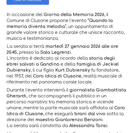
In occasione del
Giorno della Memoria 2026
, il
Comune di Clusone propone l’evento
“Quando la
memoria diventa melodia”
, un appuntamento di
grande valore storico e culturale che unisce racconto,
musica e testimonianza.
La serata si terrà
martedì 27 gennaio 2026 alle ore
20.45
, presso la
Sala Legrenzi
.
L’incontro è dedicato al ricordo della
storia degli
ebrei salvati a Gandino
e della
famiglia di Jeckiel
Dubiensky
, il cui figlio
Kurt Dubiensky
fu fondatore,
nel 1957, del
Coro Idica di Clusone
, realtà musicale di
riferimento nel panorama corale locale.
Durante l’evento interverrà il
giornalista Giambattista
Gherardi
, che accompagnerà il pubblico in un
percorso narrativo tra memoria storica e vicende
umane, mentre la parte musicale sarà affidata al
Coro
Idica di Clusone
, che eseguirà
brani dal vivo
sotto la
direzione del
maestro Gianlorenzo Benzoni
.
La serata sarà condotta da
Alessandra Tonsi
.