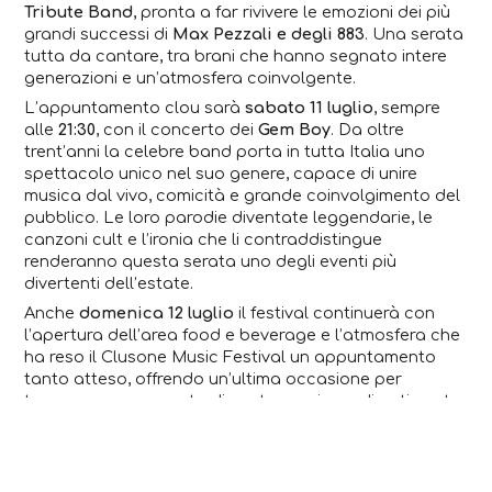
Tribute Band
, pronta a far rivivere le emozioni dei più
grandi successi di
Max Pezzali e degli 883
. Una serata
tutta da cantare, tra brani che hanno segnato intere
generazioni e un’atmosfera coinvolgente.
L’appuntamento clou sarà
sabato 11 luglio
, sempre
alle
21:30
, con il concerto dei
Gem Boy
. Da oltre
trent’anni la celebre band porta in tutta Italia uno
spettacolo unico nel suo genere, capace di unire
musica dal vivo, comicità e grande coinvolgimento del
pubblico. Le loro parodie diventate leggendarie, le
canzoni cult e l’ironia che li contraddistingue
renderanno questa serata uno degli eventi più
divertenti dell’estate.
Anche
domenica 12 luglio
il festival continuerà con
l’apertura dell’area food e beverage e l’atmosfera che
ha reso il Clusone Music Festival un appuntamento
tanto atteso, offrendo un’ultima occasione per
trascorrere una serata di gusto, musica e divertimento
nella splendida cornice di Clusone.
L’iniziativa sarà ulteriormente arricchita dalla “
Notte dei Campioni
” nelle piazze e lungo le vie del