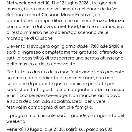
Nel week end del 10, 11 e 12 luglio 2026 ,
tre giorni di
musica, buon cibo e divertimento nel cuore della Val
Seriana: torna il
Clusone Music Festival
, un
appuntamento imperdibile che animerà
Piazza Manzù
con concerti dal vivo, street food, birra e un’atmosfera
di festa immersa nello splendido scenario delle
montagne di Clusone.
L’evento si svolgerà ogni giorno
dalle 17:00 alle 24:00
e
sarà a
ingresso completamente gratuito
, offrendo a
tutti la possibilità di trascorrere una serata all’insegna
della musica e della convivialità.
Per tutta la durata della manifestazione sarà presente
un’ampia area dedicata allo
street food
, con una
selezione di proposte gastronomiche pensate per
soddisfare tutti i gusti, accompagnate da
birra fresca
e un ricco servizio beverage. Non mancheranno tavoli
e spazi dedicati alla socialità, ideali per vivere il
festival in compagnia di amici e famiglia.
Il programma musicale sarà il grande protagonista del
weekend.
Venerdì 10 luglio
, alle
21:30
, salirà sul palco la
883