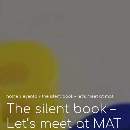
home
»
evento
»
the silent book – let’s meet at mat
The silent book –
Let’s meet at MAT