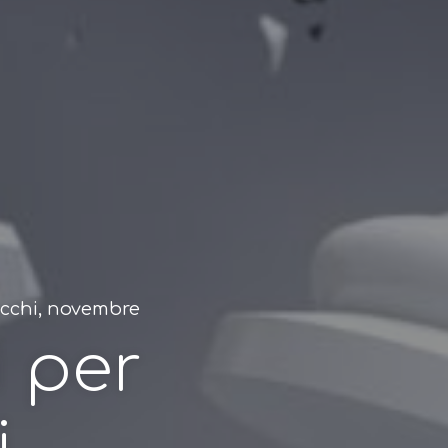
cacchi, novembre
i per
,