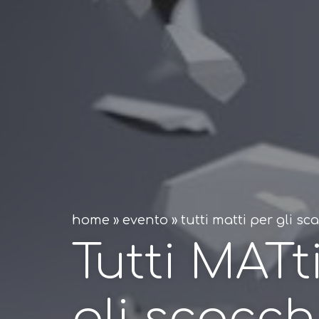
home
»
evento
»
tutti matti per gli s
Tutti MATt
gli scacchi