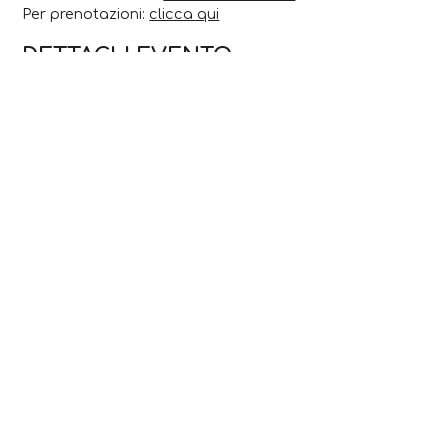
Per prenotazioni:
clicca qui
DETTAGLI EVENTO
11 Maggio 2025
Ora di inizio:
10:30:00
Organizzato da:
Guida turistica Laura Benzoni e Arte
e Musei.
CONTATTI
Sito web
Scopri anche...