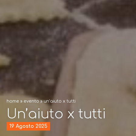
home
»
evento
»
un’aiuto x tutti
Un’aiuto x tutti
19 Agosto 2025