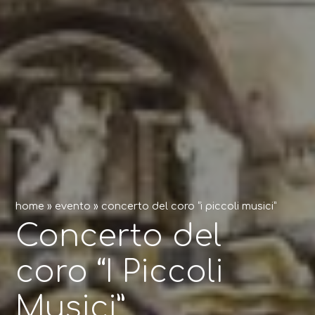
home
»
evento
»
concerto del coro “i piccoli musici”
Concerto del
coro “I Piccoli
Musici”