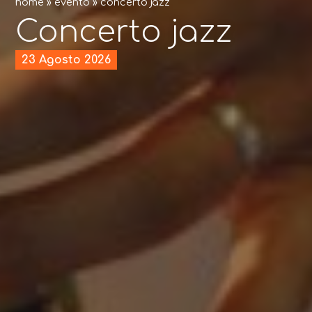
home
»
evento
»
concerto jazz
Concerto jazz
23 Agosto 2026