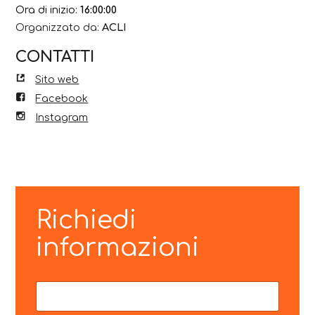
Ora di inizio:
16:00:00
Organizzato da:
ACLI
CONTATTI
Sito web
Facebook
Instagram
Richiedi
informazioni
N
N
o
o
m
m