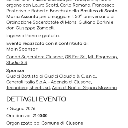
organo con Laura Scotti, Carlo Romano, Francesco
Postorivo e Roberto Bacchini nella
Basilica di Santa
Maria Assunta
per omaggiare il 50° anniversario di
Ordinazione Sacerdotale di Mons. Giuliano Borlini e
don Giuseppe Zambelli.
Ingresso libero e gratuito.
Evento realizzato con il contributo di:
Main Sponsor
Conad Superstore Clusone
,
GB Fer Srl
,
ML Engraving
,
Studio SIS
Sponsor
Giudici Battista di Giudici Claudio & C. s.n.c.
,
Generali Italia S.p.A. – Agenzia di Clusone
,
Tecnoberg sheets srl
,
Arca di Noè di Grippa Massimo
DETTAGLI EVENTO
7 Giugno 2026
Ora di inizio:
21:00:00
Organizzato da:
Comune di Clusone