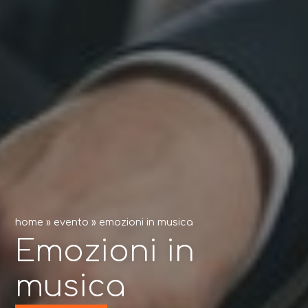
home
»
evento
»
emozioni in musica
Emozioni in
musica