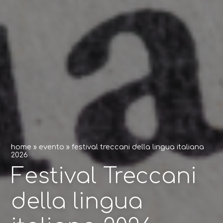
home
»
evento
»
festival treccani della lingua italiana
2026
Festival Treccani
della lingua