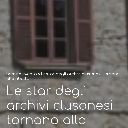
home
»
evento
»
le star degli archivi clusonesi tornano
alla ribalta
Le star degli
archivi clusonesi
tornano alla