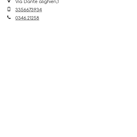
Via Dante alighieri,1
3356673934
0346.21258
Scopri anche...
8 Ago 2026