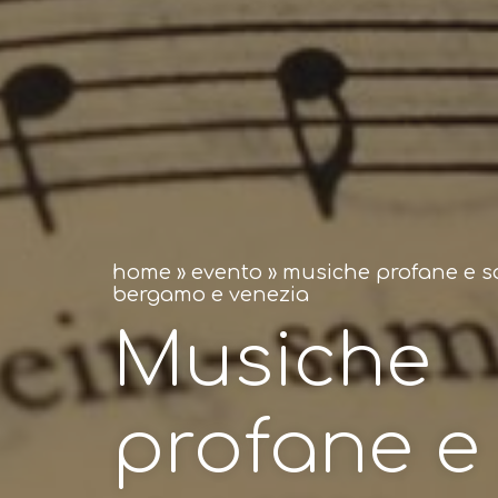
home
»
evento
»
musiche profane e sa
bergamo e venezia
Musiche
profane e