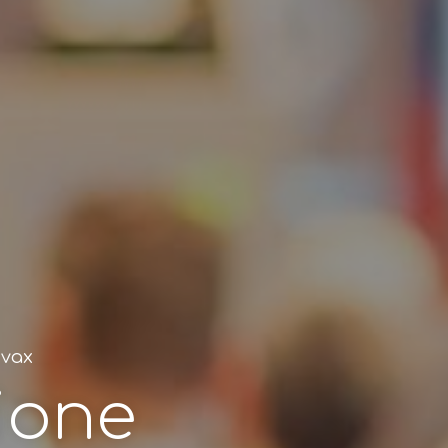
 vax
ione