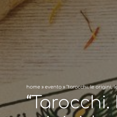
home
»
evento
»
“tarocchi. le origini, 
“Tarocchi.