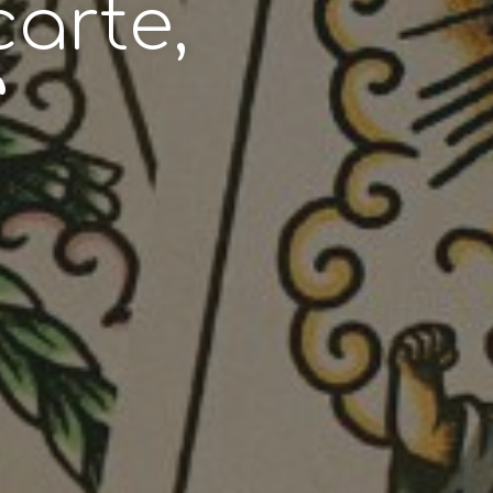
carte,
”