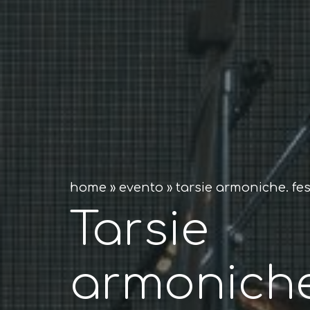
home
»
evento
»
tarsie armoniche. fe
Tarsie
armoniche