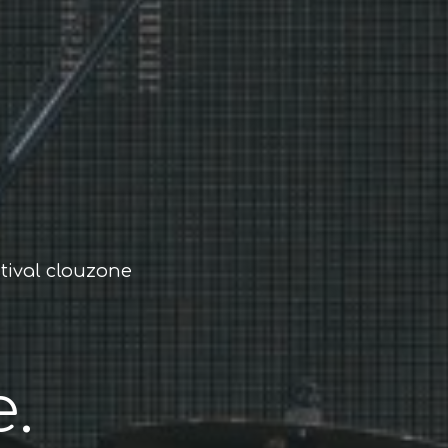
stival clouzone
.