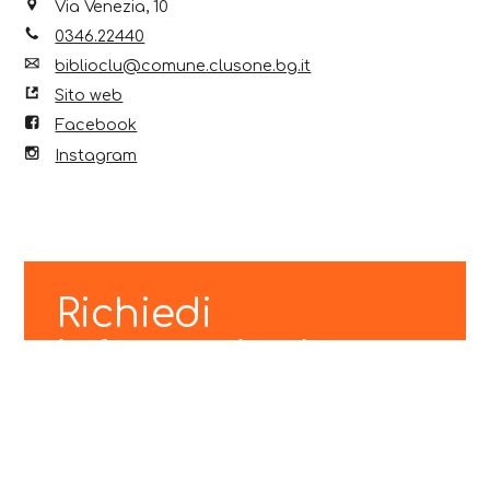
Via Venezia, 10
0346.22440
biblioclu@comune.clusone.bg.it
Sito web
Facebook
Instagram
Richiedi
informazioni
N
T
o
e
m
l
e
e
e
f
E