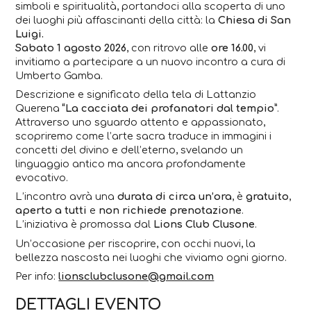
simboli e spiritualità, portandoci alla scoperta di uno
dei luoghi più affascinanti della città: la
Chiesa di San
Luigi.
Sabato 1 agosto 2026
, con ritrovo alle
ore 16.00
, vi
invitiamo a partecipare a un nuovo incontro a cura di
Umberto Gamba.
Descrizione e significato della tela di Lattanzio
Querena
“La cacciata dei profanatori dal tempio”
.
Attraverso uno sguardo attento e appassionato,
scopriremo come l’arte sacra traduce in immagini i
concetti del divino e dell’eterno, svelando un
linguaggio antico ma ancora profondamente
evocativo.
L’incontro avrà una
durata di circa un’ora
, è
gratuito
,
aperto a tutti
e
non richiede prenotazione
.
L’iniziativa è promossa dal
Lions Club Clusone
.
Un’occasione per riscoprire, con occhi nuovi, la
bellezza nascosta nei luoghi che viviamo ogni giorno.
Per info:
lionsclubclusone@gmail.com
DETTAGLI EVENTO