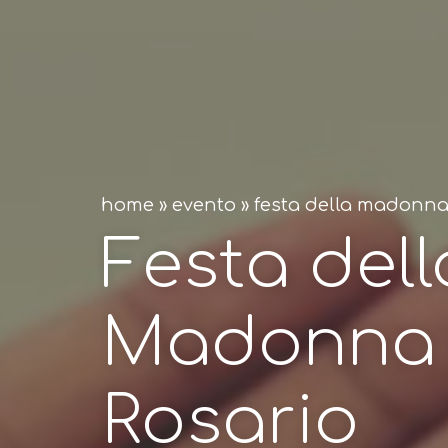
home
»
evento
»
festa della madonna 
Festa dell
Madonna 
Rosario