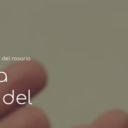
del rosario
a
del