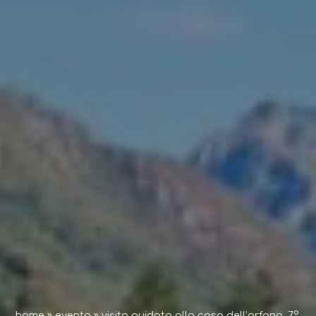
home
»
evento
»
visita guidata alla casa dell’orfano, 7°