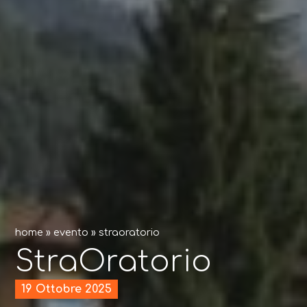
home
»
evento
»
straoratorio
StraOratorio
19 Ottobre 2025