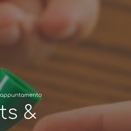
° appuntamento
ts &