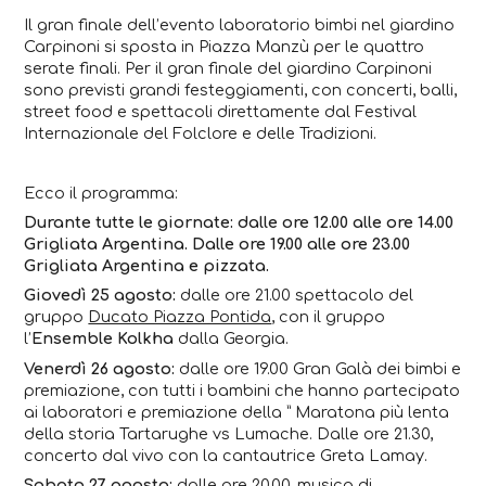
Il gran finale dell’evento laboratorio bimbi nel giardino
Carpinoni si sposta in Piazza Manzù per le quattro
serate finali. Per il gran finale del giardino Carpinoni
sono previsti grandi festeggiamenti, con concerti, balli,
street food e spettacoli direttamente dal Festival
Internazionale del Folclore e delle Tradizioni.
Ecco il programma:
Durante tutte le giornate: dalle ore 12.00 alle ore 14.00
Grigliata Argentina. Dalle ore 19.00 alle ore 23.00
Grigliata Argentina e pizzata.
Giovedì 25 agosto:
dalle ore 21.00 spettacolo del
gruppo
Ducato Piazza Pontida
, con il gruppo
l’
Ensemble Kolkha
dalla Georgia.
Venerdì 26 agosto:
dalle ore 19.00 Gran Galà dei bimbi e
premiazione, con tutti i bambini che hanno partecipato
ai laboratori e premiazione della ” Maratona più lenta
della storia Tartarughe vs Lumache. Dalle ore 21.30,
concerto dal vivo con la cantautrice Greta Lamay.
Sabato 27 agosto:
dalle ore 20.00, musica di