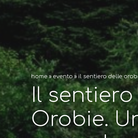
home
»
evento
»
il sentiero delle oro
Il sentiero
Orobie. U