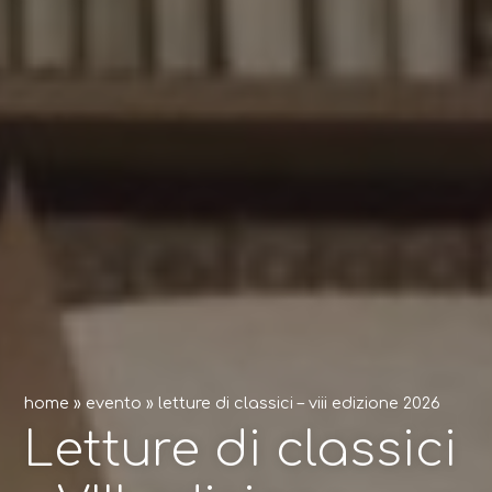
home
»
evento
»
letture di classici – viii edizione 2026
Letture di classici