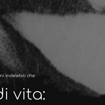
gni indelebili che
i vita: