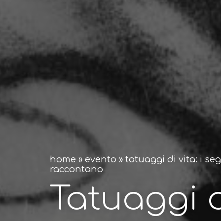
home
»
evento
»
tatuaggi di vita: i se
raccontano
Tatuaggi d