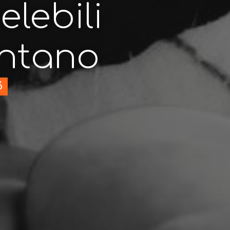
elebili
ontano
6