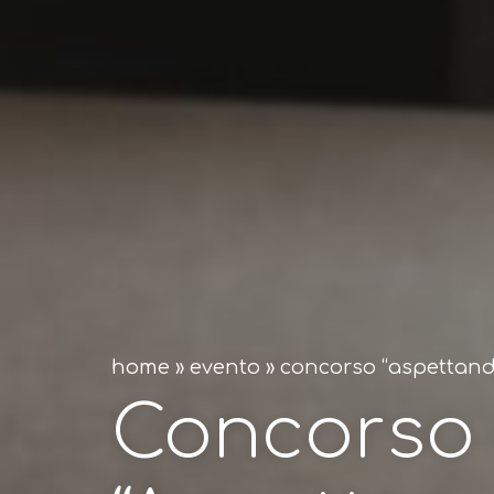
home
»
evento
»
concorso “aspettand
Concorso