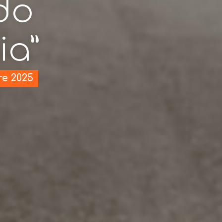
do
ia”
re 2025