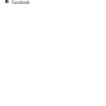
Facebook
Scopri anche...
10 Ago 2026