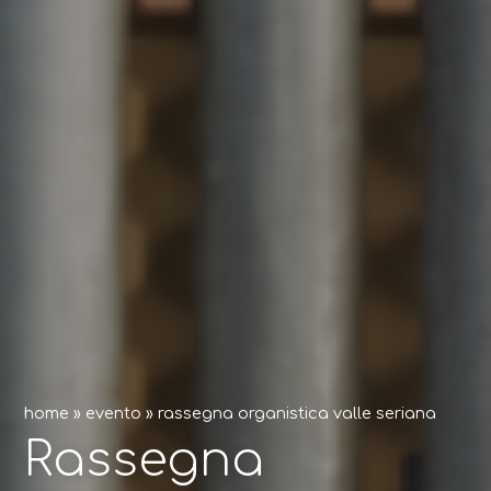
home
»
evento
»
rassegna organistica valle seriana
Rassegna