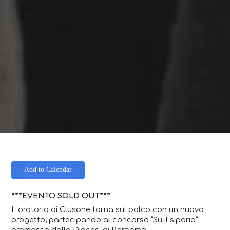
Add to Calendar
***EVENTO SOLD OUT***
L’oratorio di Clusone torna sul palco con un nuovo
progetto, partecipando al concorso “Su il sipario”