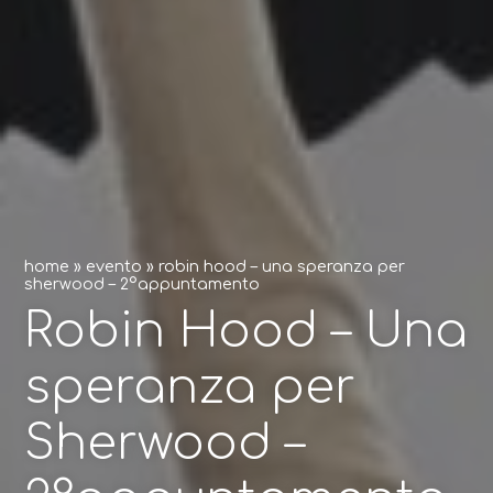
home
»
evento
»
robin hood – una speranza per
sherwood – 2°appuntamento
Robin Hood – Una
speranza per
Sherwood –