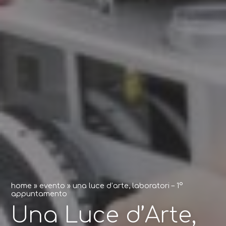
home
»
evento
»
una luce d’arte, laboratori – 1°
appuntamento
Una Luce d’Arte,