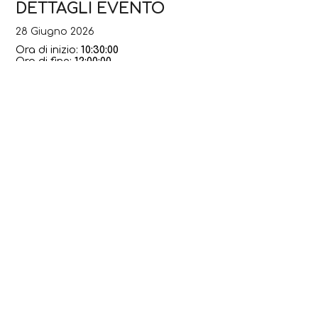
DETTAGLI EVENTO
28 Giugno 2026
Ora di inizio:
10:30:00
Ora di fine:
12:00:00
Organizzato da:
Comune di Clusone e Promoserio
CONTATTI
Piazza Orologio, 21
0346.21113
info@visitclusone.it
Facebook
Instagram