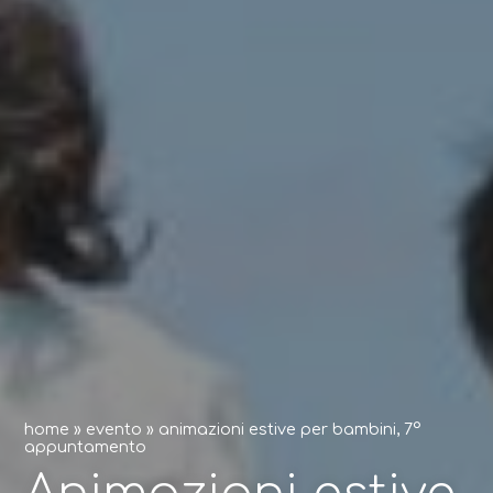
home
»
evento
»
animazioni estive per bambini, 7°
appuntamento