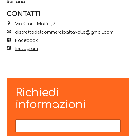
Seriana
CONTATTI
Via Clara Maffei, 3
distrettodelcommercioaltavalle@gmail.com
Facebook
Instagram
Richiedi
informazioni
N
M
o
e
m
s
e
s