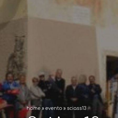
home
»
evento
»
sciass13