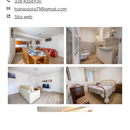
328 4356930
banipaolo71@gmail.com
Sito web