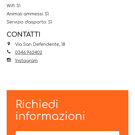
Wifi: Sì
Animali ammessi: Sì
Servizio d'asporto: Sì
CONTATTI
Via San Defendente, 18
0346.962402
Instagram
Richiedi
informazioni
N
P