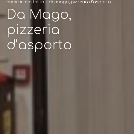
home
»
ospitalità
»
da mago, pizzeria d’asporto
Da Mago,
pizzeria
d’asporto