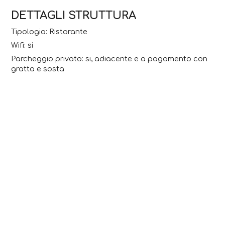
DETTAGLI STRUTTURA
Tipologia: Ristorante
Wifi: si
Parcheggio privato: si, adiacente e a pagamento con
gratta e sosta
Numero coperti: 150 interni e 200 esterni
Pranzi di lavoro: no
Wifi: si
Animali ammessi: si
Servizio d'asporto: no
CONTATTI
Via San lucio (Clusone) - 24023
389 0130980
rifugiosanlucio@gmail.com
Facebook