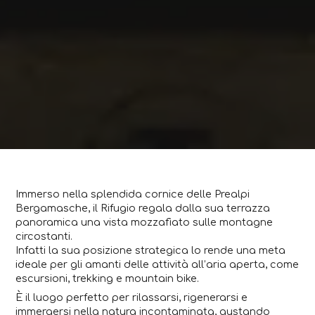
Immerso nella splendida cornice delle Prealpi
Bergamasche, il Rifugio regala dalla sua terrazza
panoramica una vista mozzafiato sulle montagne
circostanti.
Infatti la sua posizione strategica lo rende una meta
ideale per gli amanti delle attività all’aria aperta, come
escursioni, trekking e mountain bike.
È il luogo perfetto per rilassarsi, rigenerarsi e
immergersi nella natura incontaminata, gustando